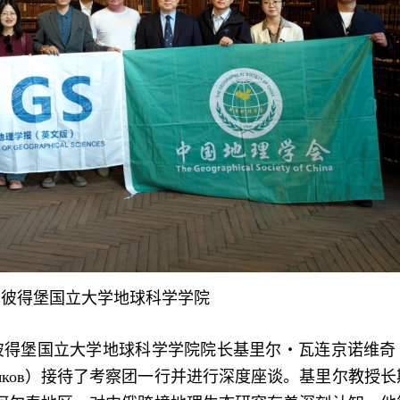
圣彼得堡国立大学地球科学学院
彼得堡国立大学地球科学学院院长基里尔・瓦连京诺维奇
ч Чистяков）接待了考察团一行并进行深度座谈。基里尔教授