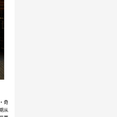
・奇
长期从