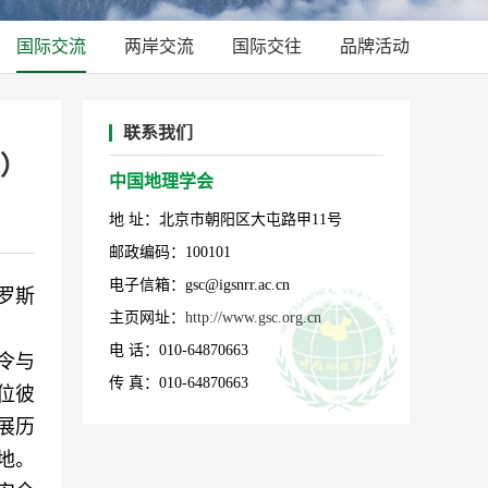
国际交流
两岸交流
国际交往
品牌活动
联系我们
）
中国地理学会
地 址：北京市朝阳区大屯路甲11号
邮政编码：100101
电子信箱：gsc@igsnrr.ac.cn
罗斯
主页网址：
http://www.gsc.org.cn
电 话：010-64870663
令与
传 真：010-64870663
位彼
展历
地。