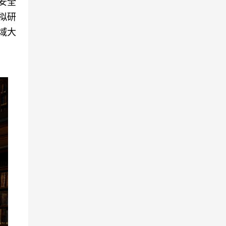
安全
拟研
域大