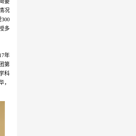
简要
情况
00
授多
7年
团第
学科
华，