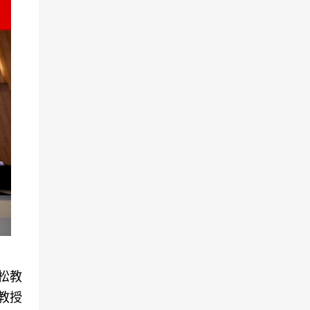
松教
h教授