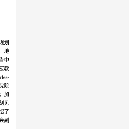
规划
、地
告中
宏教
es-
学院院
制；加
刻见
绍了
会副