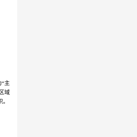
“主
区域
织。