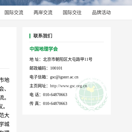
国际交流
两岸交流
国际交往
品牌活动
联系我们
中国地理学会
地 址：北京市朝阳区大屯路甲11号
邮政编码：100101
电子信箱：gsc@igsnrr.ac.cn
市地
主页网址：
http://www.gsc.org.cn
会、
电 话：010-64870663
流。
传 真：010-64870663
议。
范大
学城