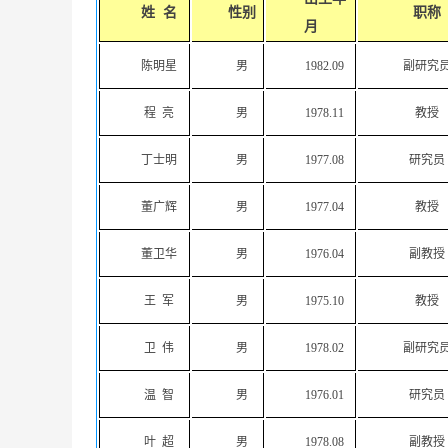
姓 名
性别
职称
月
陈明星
男
1982.09
副研究
程 亮
男
1978.11
教授
丁士明
男
1977.08
研究员
董广辉
男
1977.04
教授
董卫华
男
1976.04
副教授
王 军
男
1975.10
教授
卫 伟
男
1978.02
副研究
温 智
男
1976.01
研究员
叶 超
男
1978.08
副教授