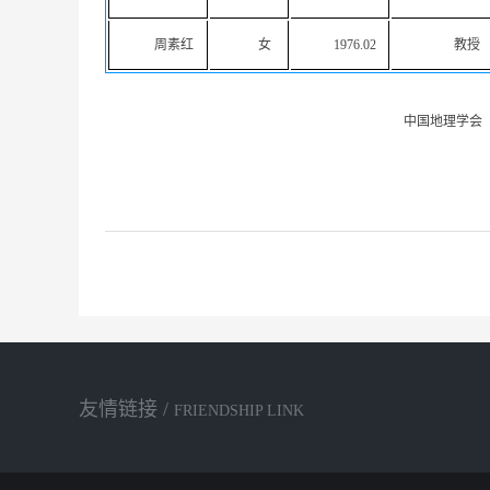
周素红
女
1976.02
教授
中国地理学会
友情链接 /
FRIENDSHIP LINK