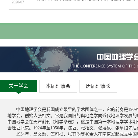
2026-07
湖北省数字文旅研究院承办，以“面向十五五战略的旅游地理学科
汇聚海内外高校、科研院所、文旅行业及学术期刊的专家学者、青
09
会，搭建起理论研究、产业实践、人才培育深度融合的学术交流
国家科学技术奖励大会、中国科学院第二十二次院士大会和中国
会、中国科学技术协会第十一次全国代表大会8日上午在人民大
2026-07
03
地理学报（英文版）
地理研究
世界地理研
第13届国际人口地理学大会（ICPG 2026）在南京大学
2026年6月23-25日，第十三届国际人口地理学大会（International Confere
Geographies, ICPG）在南京大学举行。会议由南京大学与中
2026-07
大学地理与海洋科学学院承办。本次会议以“人口转型时代的人口地理学（
关于学会
Geographies in an Era of Demographic Transition）”为
本届理事会
历届理事长
10
中国地理学会黄河分会2026年学术年会在太原顺利召开
位专家学者，围绕人口地理学的前沿议题，共同探讨全球人口转
2026年5月29-31日，中国地理学会黄河分会2026学术年会在
展的新理论、新方法与新实践。
行。年会以“全球变化与社会经济转型”为主题，汇聚了来自全国5
2026-06
中国地理学会是我国成立最早的学术团体之一，它的前身是190
的200余位专家学者和研究生参会，围绕全球变化背景下流域人
地学会，创始人张相文。它是我国旧的舆地之学向近代地理学发展的重
会经济转型、黄河国家战略等议题展开深入研讨。本次会议由中
中国地学会在天津创刊《地学杂志》，这是中国第一本地理学学术期刊
06
2026年中国城市与区域管理学术年会在安徽芜湖成功举
会迁址北京。1924年至1950年，陈垣、张相文、张溥泉、张星烺先
办，太原师范学院地理科学学院承办，山西师范大学地理科学学
1934年，翁文灏、竺可桢、张其昀等40余人在南京发起成立中
5月22-24日，2026年中国城市与区域管理学术年会在安徽芜湖
环境学院、忻州师范学院地理系协办。