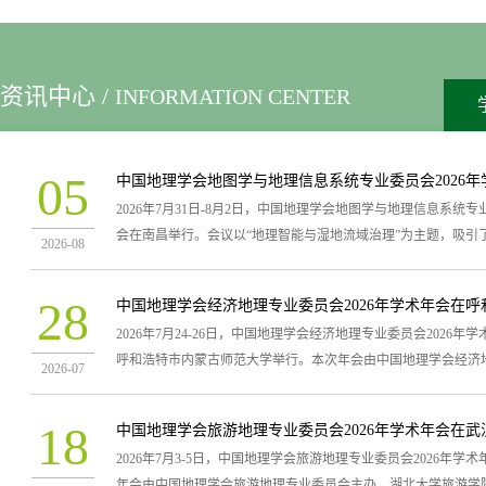
地理科学（中）
人文地理
地理科学进
资讯中心 /
INFORMATION CENTER
05
2026年7月31日-8月2日，中国地理学会地图学与地理信息系统专
会在南昌举行。会议以“地理智能与湿地流域治理”为主题，吸引
2026-08
科研院所及企事业单位的400余名专家学者与行业代表参会。
28
中国地理学会经济地理专业委员会2026年学术年会在呼
2026年7月24-26日，中国地理学会经济地理专业委员会2026
呼和浩特市内蒙古师范大学举行。本次年会由中国地理学会经济
冰川冻土
干旱区地理
寒旱区科学
2026-07
内蒙古师范大学地理科学学院承办，蒙古高原研究中心、内蒙古
灾减灾院士专家工作站协办。年会以“全球变局下的中国经济地理与
18
中国地理学会旅游地理专业委员会2026年学术年会在武
题，汇聚了海内外高校与科研院所的500余位专家学者与青年学
2026年7月3-5日，中国地理学会旅游地理专业委员会2026年学
年会由中国地理学会旅游地理专业委员会主办，湖北大学旅游学