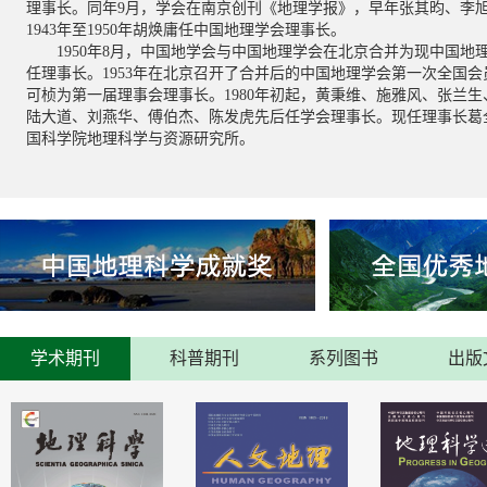
理事长。同年9月，学会在南京创刊《地理学报》，早年张其昀、李
国地理学会城市与区域管理专业委员会主办，安徽师范大学地理
地球信息
历史地理
全球数据化
2026-06
1943年至1950年胡焕庸任中国地理学会理事长。
省地理学会、江淮流域地表过程与区域响应安徽省重点实验室等
1950年8月，中国地学会与中国地理学会在北京合并为现中国地
学院、北京大学、武汉大学、中山大学、北京师范大学、华东师
任理事长。1953年在北京召开了合并后的中国地理学会第一次全国
20
中国地理学会水文地理专业委员会2026年学术年会在长
所的专家、学者及研究生共200余人参加会议。
可桢为第一届理事会理事长。1980年初起，黄秉维、施雅风、张兰
2026年5月15-17日，中国地理学会水文地理专业委员会2026
陆大道、刘燕华、傅伯杰、陈发虎先后任学会理事长。现任理事长葛
举行。来自全国150多家高校、科研院所及行业部门的700余名
国科学院地理科学与资源研究所。
2026-05
聚一堂，围绕“新时期水文地理学科学前沿与国家需求”主题开展
25
中国地理学会关于“推动全民阅读，建设书香社会”的倡
地理学是探究天地奥秘、阐释人地关系的综合性学科，其核心使
然、理解世界并涵养人文情怀。通过地理阅读，人们得以纵览山
2026-04
迁，在字里行间培育深厚的家国情怀，在版图经纬间拓展宏阔的
传播与普及，对于增强公众科学素养、培育生态文明意识具有不
山地学报
地理科学（英）
地理学报（中文
27
2026年中国地理学会（华中地区）学术年会在武汉召开
典著作的阅读，还可以增强地理思想方法的传承与创新。中国地
学术期刊
科普期刊
系列图书
出版
2026年1月24日，中国地理学会（华中地区）学术年会在武汉大
学领域历史最悠久、影响最广泛的学术团体，始终肩负着传播地
代区域可持续发展”为主题，来自华中地区及全国25个省市自治区
神、服务社会发展的光荣使命，在推动地理科普阅读、促进知识
2026-01
余名专家学者、青年学子参会。
和义不容辞的责任。
16
2026年中国地理学会（华南地区）学术年会在南宁举行
2026年1月10-12日，中国地理学会（华南地区）学术年会在广